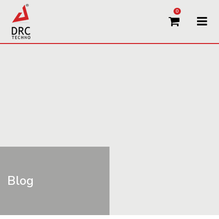
0
Blog