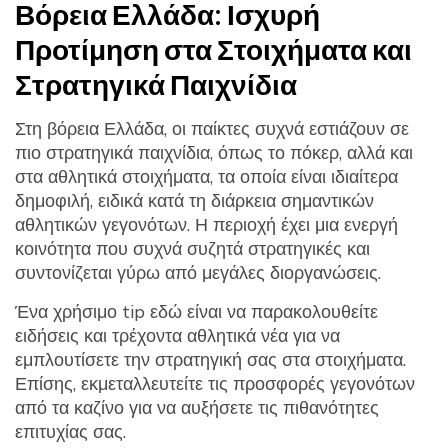
Βόρεια Ελλάδα: Ισχυρή
Προτίμηση στα Στοιχήματα και
Στρατηγικά Παιχνίδια
Στη βόρεια Ελλάδα, οι παίκτες συχνά εστιάζουν σε
πιο στρατηγικά παιχνίδια, όπως το πόκερ, αλλά και
στα αθλητικά στοιχήματα, τα οποία είναι ιδιαίτερα
δημοφιλή, ειδικά κατά τη διάρκεια σημαντικών
αθλητικών γεγονότων. Η περιοχή έχει μια ενεργή
κοινότητα που συχνά συζητά στρατηγικές και
συντονίζεται γύρω από μεγάλες διοργανώσεις.
Ένα χρήσιμο tip εδώ είναι να παρακολουθείτε
ειδήσεις και τρέχοντα αθλητικά νέα για να
εμπλουτίσετε την στρατηγική σας στα στοιχήματα.
Επίσης, εκμεταλλευτείτε τις προσφορές γεγονότων
από τα καζίνο για να αυξήσετε τις πιθανότητες
επιτυχίας σας.