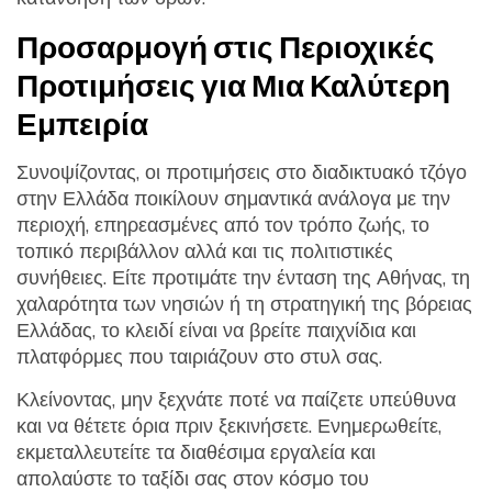
Προσαρμογή στις Περιοχικές
Προτιμήσεις για Μια Καλύτερη
Εμπειρία
Συνοψίζοντας, οι προτιμήσεις στο διαδικτυακό τζόγο
στην Ελλάδα ποικίλουν σημαντικά ανάλογα με την
περιοχή, επηρεασμένες από τον τρόπο ζωής, το
τοπικό περιβάλλον αλλά και τις πολιτιστικές
συνήθειες. Είτε προτιμάτε την ένταση της Αθήνας, τη
χαλαρότητα των νησιών ή τη στρατηγική της βόρειας
Ελλάδας, το κλειδί είναι να βρείτε παιχνίδια και
πλατφόρμες που ταιριάζουν στο στυλ σας.
Κλείνοντας, μην ξεχνάτε ποτέ να παίζετε υπεύθυνα
και να θέτετε όρια πριν ξεκινήσετε. Ενημερωθείτε,
εκμεταλλευτείτε τα διαθέσιμα εργαλεία και
απολαύστε το ταξίδι σας στον κόσμο του