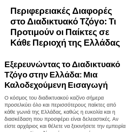
Περιφερειακές Διαφορές
στο Διαδικτυακό Τζόγο: Τι
Προτιμούν οι Παίκτες σε
Κάθε Περιοχή της Ελλάδας
Εξερευνώντας το Διαδικτυακό
Τζόγο στην Ελλάδα: Μια
Καλοδεχούμενη Εισαγωγή
Ο κόσμος του διαδικτυακού καζίνο σήμερα
προσελκύει όλο και περισσότερους παίκτες από
κάθε γωνιά της Ελλάδας, καθώς η ευκολία και η
διασκέδαση που προσφέρει είναι δελεαστικές. Αν
είστε αρχάριος και θέλετε να ξεκινήσετε την εμπειρία