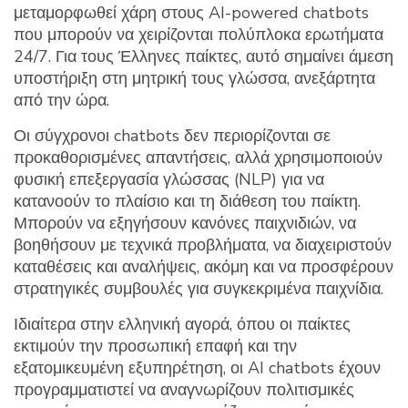
μεταμορφωθεί χάρη στους AI-powered chatbots
που μπορούν να χειρίζονται πολύπλοκα ερωτήματα
24/7. Για τους Έλληνες παίκτες, αυτό σημαίνει άμεση
υποστήριξη στη μητρική τους γλώσσα, ανεξάρτητα
από την ώρα.
Οι σύγχρονοι chatbots δεν περιορίζονται σε
προκαθορισμένες απαντήσεις, αλλά χρησιμοποιούν
φυσική επεξεργασία γλώσσας (NLP) για να
κατανοούν το πλαίσιο και τη διάθεση του παίκτη.
Μπορούν να εξηγήσουν κανόνες παιχνιδιών, να
βοηθήσουν με τεχνικά προβλήματα, να διαχειριστούν
καταθέσεις και αναλήψεις, ακόμη και να προσφέρουν
στρατηγικές συμβουλές για συγκεκριμένα παιχνίδια.
Ιδιαίτερα στην ελληνική αγορά, όπου οι παίκτες
εκτιμούν την προσωπική επαφή και την
εξατομικευμένη εξυπηρέτηση, οι AI chatbots έχουν
προγραμματιστεί να αναγνωρίζουν πολιτισμικές