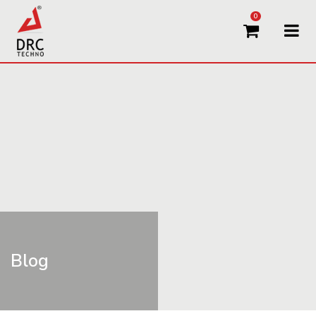
0
Blog