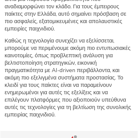
αναδιαμορφώνει τον κλάδο. Για τους έμπειρους
παίκτες στην Ελλάδα, αυτό σημαίνει πρόσβαση σε
πιο ασφαλείς, εξατομικευμένες και απολαυστικές
εμπειρίες παιχνιδιού.
Καθώς η τεχνολογία συνεχίζει να εξελίσσεται,
μπορούμε να περιμένουμε ακόμη πιο εντυπωσιακές
καινοτομίες, όπως προβλεπτική ανάλυση για
βελτιστοποίηση στρατηγικών, εικονική
πραγματικότητα με AI-driven περιβάλλοντα, και
ακόμη πιο εξελιγμένα συστήματα προστασίας. Το
κλειδί για τους παίκτες είναι να παραμείνουν
ενημερωμένοι για αυτές τις εξελίξεις και να
επιλέγουν πλατφόρμες που αξιοποιούν υπεύθυνα
αυτές τις τεχνολογίες για τη βελτίωση της συνολικής
εμπειρίας παιχνιδιού.