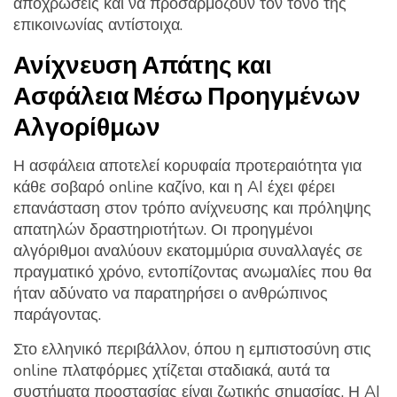
αποχρώσεις και να προσαρμόζουν τον τόνο της
επικοινωνίας αντίστοιχα.
Ανίχνευση Απάτης και
Ασφάλεια Μέσω Προηγμένων
Αλγορίθμων
Η ασφάλεια αποτελεί κορυφαία προτεραιότητα για
κάθε σοβαρό online καζίνο, και η AI έχει φέρει
επανάσταση στον τρόπο ανίχνευσης και πρόληψης
απατηλών δραστηριοτήτων. Οι προηγμένοι
αλγόριθμοι αναλύουν εκατομμύρια συναλλαγές σε
πραγματικό χρόνο, εντοπίζοντας ανωμαλίες που θα
ήταν αδύνατο να παρατηρήσει ο ανθρώπινος
παράγοντας.
Στο ελληνικό περιβάλλον, όπου η εμπιστοσύνη στις
online πλατφόρμες χτίζεται σταδιακά, αυτά τα
συστήματα προστασίας είναι ζωτικής σημασίας. Η AI