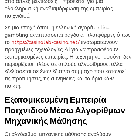
από απλές βελτιώσεις – πρόκειται για μια
ολοκληρωτική αναδιαμόρφωση της εμπειρίας
παιχνιδιού.
Σε μια εποχή όπου η ελληνική αγορά online
gambling αναπτύσσεται ραγδαία, πλατφόρμες όπως
το
https://casinolab-casino.net/
ενσωματώνουν
προηγμένες τεχνολογίες AI για να προσφέρουν
εξατομικευμένες εμπειρίες. Η τεχνητή νοημοσύνη δεν
περιορίζεται πλέον σε απλούς αλγορίθμους, αλλά
εξελίσσεται σε έναν έξυπνο σύμμαχο που κατανοεί
τις προτιμήσεις, τις συνήθειες και τα όρια κάθε
παίκτη.
Εξατομικευμένη Εμπειρία
Παιχνιδιού Μέσω Αλγορίθμων
Μηχανικής Μάθησης
Οι αλγόριθμοι μηχανικής μάθησης αναλύουν