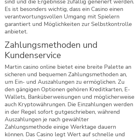
sind und die Ergebnisse zufällig generiert werden.
Es ist besonders wichtig, dass ein Casino einen
verantwortungsvollen Umgang mit Spielern
garantiert und Möglichkeiten zur Selbstkontrolle
anbietet.
Zahlungsmethoden und
Kundenservice
Martin casino online bietet eine breite Palette an
sicheren und bequemen Zahlungsmethoden an,
um Ein- und Auszahlungen zu ermöglichen. Zu
den gängigen Optionen gehören Kreditkarten, E-
Wallets, Banküberweisungen und möglicherweise
auch Kryptowährungen. Die Einzahlungen werden
in der Regel sofort gutgeschrieben, während
Auszahlungen je nach gewählter
Zahlungsmethode einige Werktage dauern
können. Das Casino legt Wert auf schnelle und