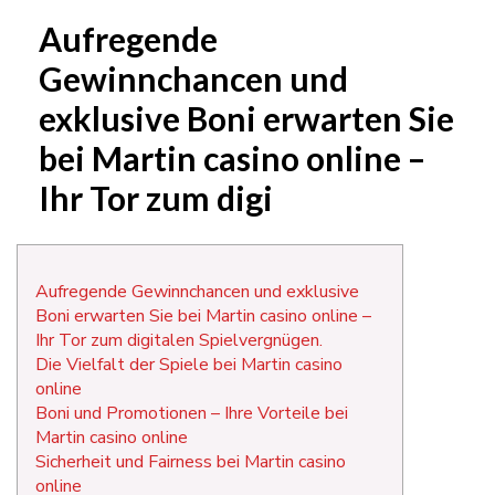
Aufregende
Gewinnchancen und
exklusive Boni erwarten Sie
bei Martin casino online –
Ihr Tor zum digi
Aufregende Gewinnchancen und exklusive
Boni erwarten Sie bei Martin casino online –
Ihr Tor zum digitalen Spielvergnügen.
Die Vielfalt der Spiele bei Martin casino
online
Boni und Promotionen – Ihre Vorteile bei
Martin casino online
Sicherheit und Fairness bei Martin casino
online