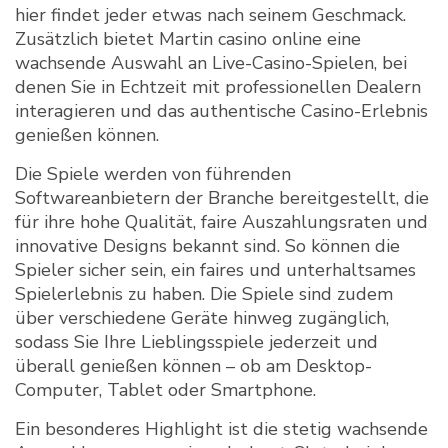
hier findet jeder etwas nach seinem Geschmack.
Zusätzlich bietet Martin casino online eine
wachsende Auswahl an Live-Casino-Spielen, bei
denen Sie in Echtzeit mit professionellen Dealern
interagieren und das authentische Casino-Erlebnis
genießen können.
Die Spiele werden von führenden
Softwareanbietern der Branche bereitgestellt, die
für ihre hohe Qualität, faire Auszahlungsraten und
innovative Designs bekannt sind. So können die
Spieler sicher sein, ein faires und unterhaltsames
Spielerlebnis zu haben. Die Spiele sind zudem
über verschiedene Geräte hinweg zugänglich,
sodass Sie Ihre Lieblingsspiele jederzeit und
überall genießen können – ob am Desktop-
Computer, Tablet oder Smartphone.
Ein besonderes Highlight ist die stetig wachsende