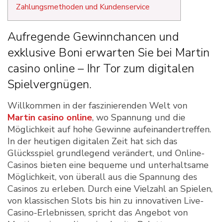
Zahlungsmethoden und Kundenservice
Aufregende Gewinnchancen und
exklusive Boni erwarten Sie bei Martin
casino online – Ihr Tor zum digitalen
Spielvergnügen.
Willkommen in der faszinierenden Welt von
Martin casino online
, wo Spannung und die
Möglichkeit auf hohe Gewinne aufeinandertreffen.
In der heutigen digitalen Zeit hat sich das
Glücksspiel grundlegend verändert, und Online-
Casinos bieten eine bequeme und unterhaltsame
Möglichkeit, von überall aus die Spannung des
Casinos zu erleben. Durch eine Vielzahl an Spielen,
von klassischen Slots bis hin zu innovativen Live-
Casino-Erlebnissen, spricht das Angebot von