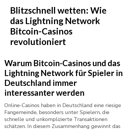
Blitzschnell wetten: Wie
das Lightning Network
Bitcoin-Casinos
revolutioniert
Warum Bitcoin-Casinos und das
Lightning Network für Spieler in
Deutschland immer
interessanter werden
Online-Casinos haben in Deutschland eine riesige
Fangemeinde, besonders unter Spielern, die
schnelle und unkomplizierte Transaktionen
schätzen. In diesem Zusammenhang gewinnt das