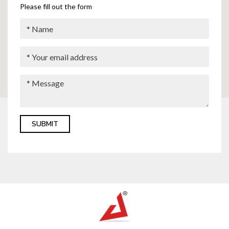
Please fill out the form