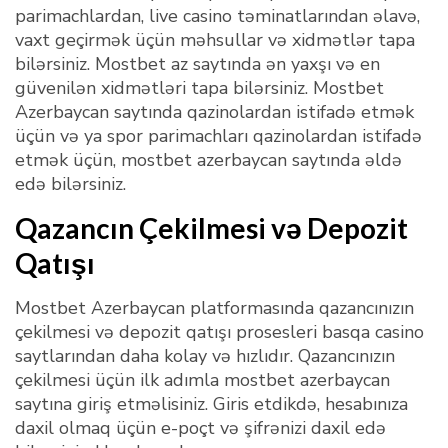
parimachlardan, live casino təminatlarından əlavə,
vaxt geçirmək üçün məhsullar və xidmətlər tapa
bilərsiniz. Mostbet az saytında ən yaxşı və en
güvenilən xidmətləri tapa bilərsiniz. Mostbet
Azerbaycan saytında qazinolardan istifadə etmək
üçün və ya spor parimachları qazinolardan istifadə
etmək üçün, mostbet azerbaycan saytında əldə
edə bilərsiniz.
Qazancın Çekilmesi və Depozit
Qatışı
Mostbet Azerbaycan platformasında qazancınızın
çekilmesi və depozit qatışı prosesleri basqa casino
saytlarından daha kolay və hızlıdır. Qazancınızın
çekilmesi üçün ilk adımla mostbet azerbaycan
saytına giriş etməlisiniz. Giris etdikdə, hesabınıza
daxil olmaq üçün e-poçt və şifrənizi daxil edə