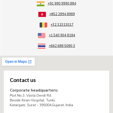
+91 990 9990 884
+852 2994 8989
+32 32313017
+1 540 904 8184
+662 688 5080 3
Contact us
Corporate headquarters:
Plot No.3, Vasta Devdi Rd,
Beside Kiran Hospital, Tunki,
Katargam, Surat - 395004,Gujarat, India