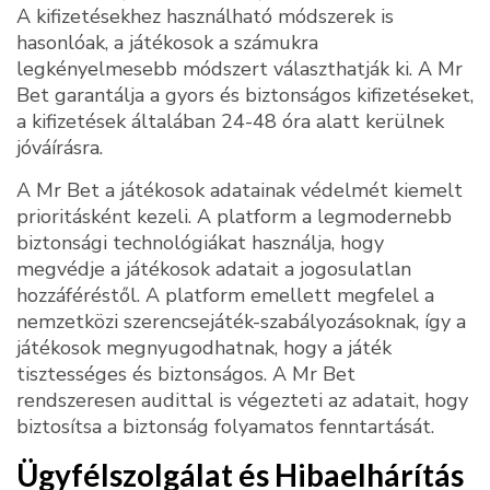
A kifizetésekhez használható módszerek is
hasonlóak, a játékosok a számukra
legkényelmesebb módszert választhatják ki. A Mr
Bet garantálja a gyors és biztonságos kifizetéseket,
a kifizetések általában 24-48 óra alatt kerülnek
jóváírásra.
A Mr Bet a játékosok adatainak védelmét kiemelt
prioritásként kezeli. A platform a legmodernebb
biztonsági technológiákat használja, hogy
megvédje a játékosok adatait a jogosulatlan
hozzáféréstől. A platform emellett megfelel a
nemzetközi szerencsejáték-szabályozásoknak, így a
játékosok megnyugodhatnak, hogy a játék
tisztességes és biztonságos. A Mr Bet
rendszeresen audittal is végezteti az adatait, hogy
biztosítsa a biztonság folyamatos fenntartását.
Ügyfélszolgálat és Hibaelhárítás