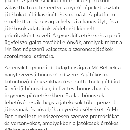
piacon. A játékosok különböző kategóriákból
választhatnak, beleértve a nyerőgépeket, asztali
játékokat, élő kaszinót és sok mást. A platform
emellett a biztonságra helyezi a hangsúlyt, és a
játékosok adatainak védelmét kiemelt
prioritásként kezeli. A gyors kifizetések és a profi
ügyfélszolgálat további előnyök, amelyek miatt a
Mr Bet népszerű választás a szerencsejátékok
szerelmesei számára.
Az egyik legvonzóbb tulajdonsága a Mr Betnek a
nagylevezésű bónuszrendszere. A játékosok
különböző bónuszokban részesülhetnek, például
üdvözlő bónuszban, befizetési bónuszban és
ingyenes pörgetésekben. Ezek a bónuszok
lehetővé teszik, hogy a játékosok több pénzzel
játsszanak és növeljék a nyerési esélyeiket. A Mr
Bet emellett rendszeresen szervez promóciókat
és versenyeket, amelyekben a játékosok értékes