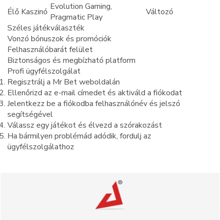
Evolution Gaming,
Élő Kaszinó
Változó
Pragmatic Play
Széles játékválaszték
Vonzó bónuszok és promóciók
Felhasználóbarát felület
Biztonságos és megbízható platform
Profi ügyfélszolgálat
Regisztrálj a Mr Bet weboldalán
Ellenőrizd az e-mail címedet és aktiváld a fiókodat
Jelentkezz be a fiókodba felhasználónév és jelszó
segítségével
Válassz egy játékot és élvezd a szórakozást
Ha bármilyen problémád adódik, fordulj az
ügyfélszolgálathoz