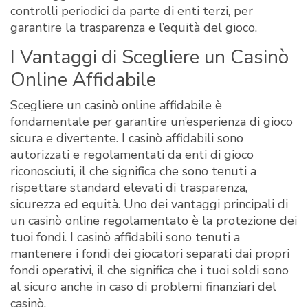
controlli periodici da parte di enti terzi, per
garantire la trasparenza e l’equità del gioco.
I Vantaggi di Scegliere un Casinò
Online Affidabile
Scegliere un casinò online affidabile è
fondamentale per garantire un’esperienza di gioco
sicura e divertente. I casinò affidabili sono
autorizzati e regolamentati da enti di gioco
riconosciuti, il che significa che sono tenuti a
rispettare standard elevati di trasparenza,
sicurezza ed equità. Uno dei vantaggi principali di
un casinò online regolamentato è la protezione dei
tuoi fondi. I casinò affidabili sono tenuti a
mantenere i fondi dei giocatori separati dai propri
fondi operativi, il che significa che i tuoi soldi sono
al sicuro anche in caso di problemi finanziari del
casinò.