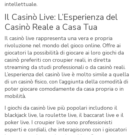
intellettuale.
Il Casinò Live: L’Esperienza del
Casinò Reale a Casa Tua
Il casinò live rappresenta una vera e propria
rivoluzione nel mondo del gioco online. Offre ai
giocatori la possibilità di giocare ai loro giochi da
casinò preferiti con croupier reali, in diretta
streaming da studi professionali o da casinò reali.
L’esperienza del casinò live è molto simile a quella
di un casinò fisico, con l’aggiunta della comodità di
poter giocare comodamente da casa propria o in
mobilità.
I giochi da casinò live più popolari includono il
blackjack live, la roulette live, il baccarat live e il
poker live. I croupier live sono professionisti
esperti e cordiali, che interagiscono con i giocatori