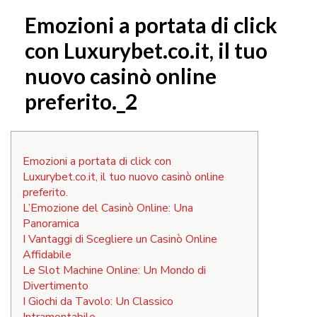
Emozioni a portata di click
con Luxurybet.co.it, il tuo
nuovo casinò online
preferito._2
Emozioni a portata di click con
Luxurybet.co.it, il tuo nuovo casinò online
preferito.
L’Emozione del Casinò Online: Una
Panoramica
I Vantaggi di Scegliere un Casinò Online
Affidabile
Le Slot Machine Online: Un Mondo di
Divertimento
I Giochi da Tavolo: Un Classico