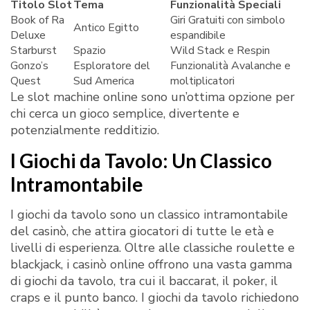
Titolo Slot
Tema
Funzionalità Speciali
Book of Ra
Giri Gratuiti con simbolo
Antico Egitto
Deluxe
espandibile
Starburst
Spazio
Wild Stack e Respin
Gonzo’s
Esploratore del
Funzionalità Avalanche e
Quest
Sud America
moltiplicatori
Le slot machine online sono un’ottima opzione per
chi cerca un gioco semplice, divertente e
potenzialmente redditizio.
I Giochi da Tavolo: Un Classico
Intramontabile
I giochi da tavolo sono un classico intramontabile
del casinò, che attira giocatori di tutte le età e
livelli di esperienza. Oltre alle classiche roulette e
blackjack, i casinò online offrono una vasta gamma
di giochi da tavolo, tra cui il baccarat, il poker, il
craps e il punto banco. I giochi da tavolo richiedono