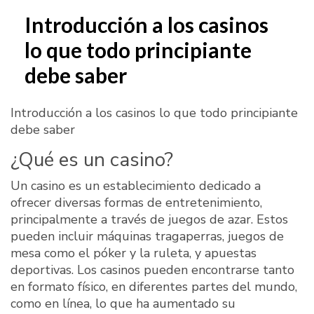
Introducción a los casinos
lo que todo principiante
debe saber
Introducción a los casinos lo que todo principiante
debe saber
¿Qué es un casino?
Un casino es un establecimiento dedicado a
ofrecer diversas formas de entretenimiento,
principalmente a través de juegos de azar. Estos
pueden incluir máquinas tragaperras, juegos de
mesa como el póker y la ruleta, y apuestas
deportivas. Los casinos pueden encontrarse tanto
en formato físico, en diferentes partes del mundo,
como en línea, lo que ha aumentado su