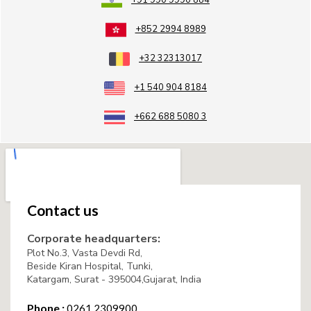
+91 990 9990 884
+852 2994 8989
+32 32313017
+1 540 904 8184
+662 688 5080 3
Contact us
Corporate headquarters:
Plot No.3, Vasta Devdi Rd,
Beside Kiran Hospital, Tunki,
Katargam, Surat - 395004,Gujarat, India
Phone :
0261 2309900