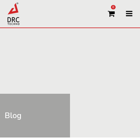
0
Blog