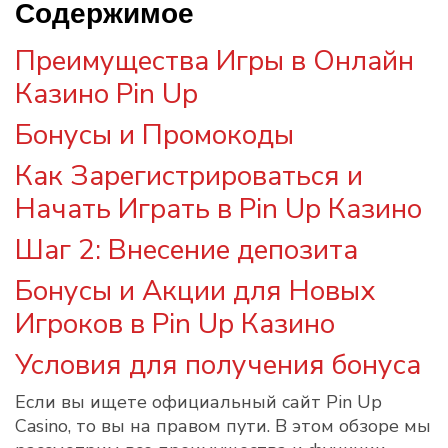
Содержимое
Преимущества Игры в Онлайн
Казино Pin Up
Бонусы и Промокоды
Как Зарегистрироваться и
Начать Играть в Pin Up Казино
Шаг 2: Внесение депозита
Бонусы и Акции для Новых
Игроков в Pin Up Казино
Условия для получения бонуса
Если вы ищете официальный сайт Pin Up
Casino, то вы на правом пути. В этом обзоре мы