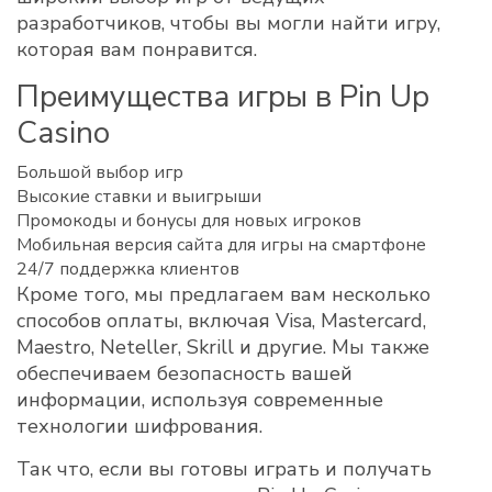
разработчиков, чтобы вы могли найти игру,
которая вам понравится.
Преимущества игры в Pin Up
Casino
Большой выбор игр
Высокие ставки и выигрыши
Промокоды и бонусы для новых игроков
Мобильная версия сайта для игры на смартфоне
24/7 поддержка клиентов
Кроме того, мы предлагаем вам несколько
способов оплаты, включая Visa, Mastercard,
Maestro, Neteller, Skrill и другие. Мы также
обеспечиваем безопасность вашей
информации, используя современные
технологии шифрования.
Так что, если вы готовы играть и получать