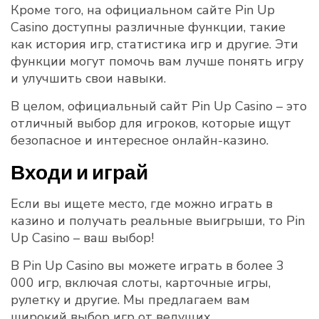
Кроме того, на официальном сайте Pin Up
Casino доступны различные функции, такие
как история игр, статистика игр и другие. Эти
функции могут помочь вам лучше понять игру
и улучшить свои навыки.
В целом, официальный сайт Pin Up Casino – это
отличный выбор для игроков, которые ищут
безопасное и интересное онлайн-казино.
Входи и играй
Если вы ищете место, где можно играть в
казино и получать реальные выигрыши, то Pin
Up Casino – ваш выбор!
В Pin Up Casino вы можете играть в более 3
000 игр, включая слоты, карточные игры,
рулетку и другие. Мы предлагаем вам
широкий выбор игр от ведущих