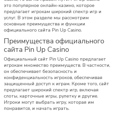
это популярное онлайн-казино, которое
предлагает игрокам широкий спектр игр и
услуг. В этом разделе мы рассмотрим
основные преимущества и функции
официального сайта Pin Up Casino.
Преимущества официального
сайта Pin Up Casino
Официальный сайт Pin Up Casino предлагает
игрокам множество преимуществ. В частности,
он обеспечивает безопасность и
конфиденциальность игроков, обеспечивая
защищенный доступ к играм. Кроме того, сайт
предлагает широкий спектр игр, включая
слоты, карточные игры, рулетку и другие.
Игроки могут выбрать игру, которая им
понравится, и начать играть.