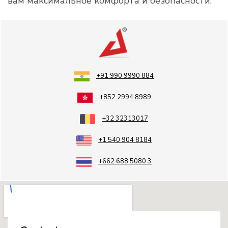
вам максимальное комфорта и безопасности.
+91 990 9990 884
+852 2994 8989
+32 32313017
+1 540 904 8184
+662 688 5080 3