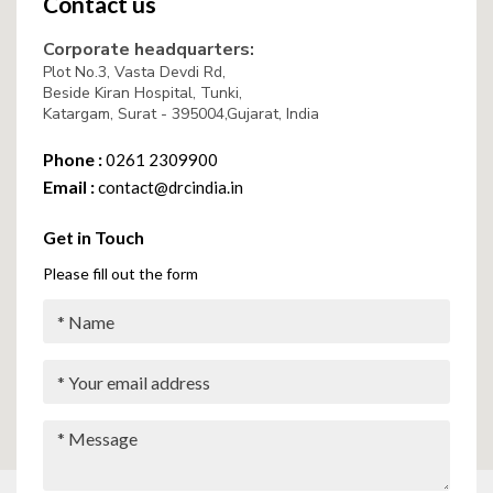
Contact us
Corporate headquarters:
Plot No.3, Vasta Devdi Rd,
Beside Kiran Hospital, Tunki,
Katargam, Surat - 395004,Gujarat, India
Phone :
0261 2309900
Email :
contact@drcindia.in
Get in Touch
Please fill out the form