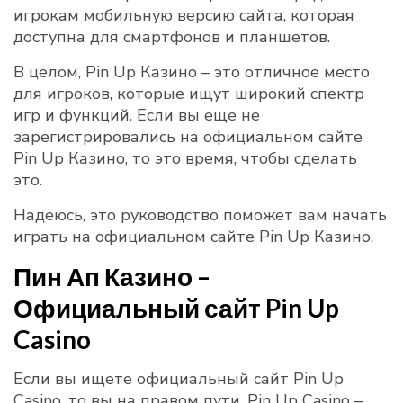
игрокам мобильную версию сайта, которая
доступна для смартфонов и планшетов.
В целом, Pin Up Казино – это отличное место
для игроков, которые ищут широкий спектр
игр и функций. Если вы еще не
зарегистрировались на официальном сайте
Pin Up Казино, то это время, чтобы сделать
это.
Надеюсь, это руководство поможет вам начать
играть на официальном сайте Pin Up Казино.
Пин Ап Казино –
Официальный сайт Pin Up
Casino
Если вы ищете официальный сайт Pin Up
Casino, то вы на правом пути. Pin Up Casino –