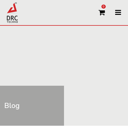
0
Blog