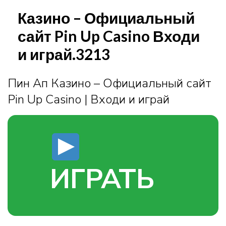
Казино – Официальный
сайт Pin Up Casino Входи
и играй.3213
Пин Ап Казино – Официальный сайт
Pin Up Casino | Входи и играй
ИГРАТЬ