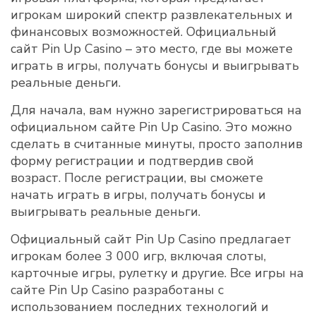
игрокам широкий спектр развлекательных и
финансовых возможностей. Официальный
сайт Pin Up Casino – это место, где вы можете
играть в игры, получать бонусы и выигрывать
реальные деньги.
Для начала, вам нужно зарегистрироваться на
официальном сайте Pin Up Casino. Это можно
сделать в считанные минуты, просто заполнив
форму регистрации и подтвердив свой
возраст. После регистрации, вы сможете
начать играть в игры, получать бонусы и
выигрывать реальные деньги.
Официальный сайт Pin Up Casino предлагает
игрокам более 3 000 игр, включая слоты,
карточные игры, рулетку и другие. Все игры на
сайте Pin Up Casino разработаны с
использованием последних технологий и