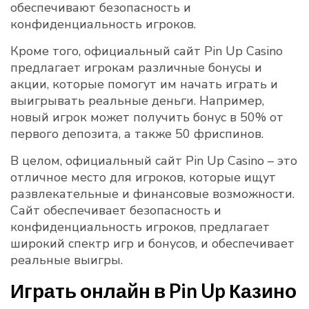
обеспечивают безопасность и
конфиденциальность игроков.
Кроме того, официальный сайт Pin Up Casino
предлагает игрокам различные бонусы и
акции, которые помогут им начать играть и
выигрывать реальные деньги. Например,
новый игрок может получить бонус в 50% от
первого депозита, а также 50 фриспинов.
В целом, официальный сайт Pin Up Casino – это
отличное место для игроков, которые ищут
развлекательные и финансовые возможности.
Сайт обеспечивает безопасность и
конфиденциальность игроков, предлагает
широкий спектр игр и бонусов, и обеспечивает
реальные выигры.
Играть онлайн в Pin Up Казино