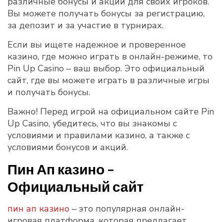
различные бонусы и акции для своих игроков.
Вы можете получать бонусы за регистрацию,
за депозит и за участие в турнирах.
Если вы ищете надежное и проверенное
казино, где можно играть в онлайн-режиме, то
Pin Up Casino – ваш выбор. Это официальный
сайт, где вы можете играть в различные игры
и получать бонусы.
Важно! Перед игрой на официальном сайте Pin
Up Casino, убедитесь, что вы знакомы с
условиями и правилами казино, а также с
условиями бонусов и акций.
Пин Ап казино –
Официальный сайт
пин ап казино
– это популярная онлайн-
игровая платформа, которая предлагает