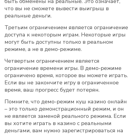
быть обменены на реальные. Это означает,
что вы не сможете вывести выигрыш в
реальные деньги.
Третьим ограничением является ограничение
доступа к некоторым играм. Некоторые игры
могут быть доступны только в реальном
режиме, а не в демо-режиме.
Четвертым ограничением является
ограничение времени игры. В демо-режиме
ограничено время, которое вы можете играть.
Если вы не закончите игру в ограниченное
время, ваш прогресс будет потерян.
Помните, что демо-режим куш казино онлайн
– это только демонстрационный режим, и он
не является заменой реального режима. Если
вы хотите играть в казино с реальными
деньгами, вам нужно зарегистрироваться на