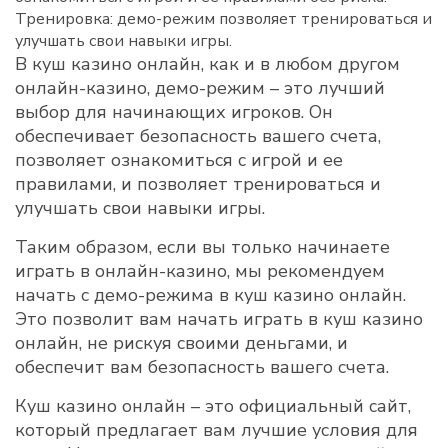
Тренировка: демо-режим позволяет тренироваться и
улучшать свои навыки игры.
В куш казино онлайн, как и в любом другом
онлайн-казино, демо-режим – это лучший
выбор для начинающих игроков. Он
обеспечивает безопасность вашего счета,
позволяет ознакомиться с игрой и ее
правилами, и позволяет тренироваться и
улучшать свои навыки игры.
Таким образом, если вы только начинаете
играть в онлайн-казино, мы рекомендуем
начать с демо-режима в куш казино онлайн.
Это позволит вам начать играть в куш казино
онлайн, не рискуя своими деньгами, и
обеспечит вам безопасность вашего счета.
Куш казино онлайн – это официальный сайт,
который предлагает вам лучшие условия для