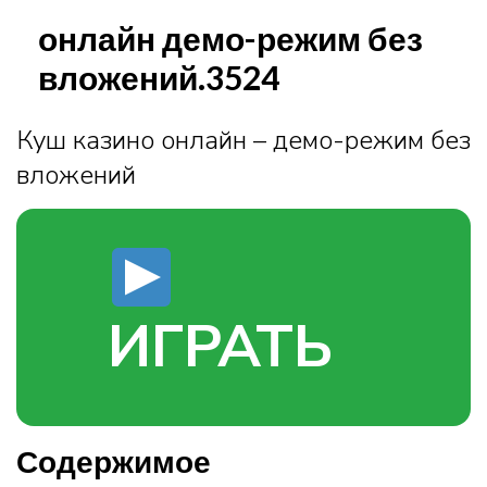
онлайн демо-режим без
вложений.3524
Куш казино онлайн – демо-режим без
вложений
ИГРАТЬ
Содержимое