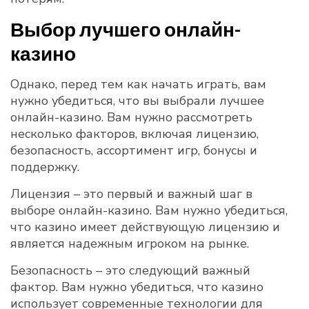
Выбор лучшего онлайн-
казино
Однако, перед тем как начать играть, вам
нужно убедиться, что вы выбрали лучшее
онлайн-казино. Вам нужно рассмотреть
несколько факторов, включая лицензию,
безопасность, ассортимент игр, бонусы и
поддержку.
Лицензия – это первый и важный шаг в
выборе онлайн-казино. Вам нужно убедиться,
что казино имеет действующую лицензию и
является надежным игроком на рынке.
Безопасность – это следующий важный
фактор. Вам нужно убедиться, что казино
использует современные технологии для