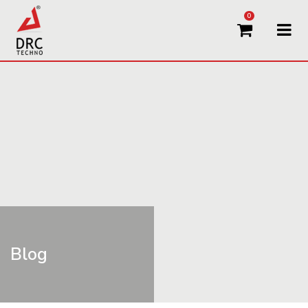
0
Blog