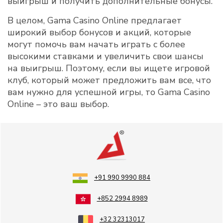
выигрыш и получить дополнительные бонусы.
В целом, Gama Casino Online предлагает
широкий выбор бонусов и акций, которые
могут помочь вам начать играть с более
высокими ставками и увеличить свои шансы
на выигрыш. Поэтому, если вы ищете игровой
клуб, который может предложить вам все, что
вам нужно для успешной игры, то Gama Casino
Online – это ваш выбор.
+91 990 9990 884
+852 2994 8989
+32 32313017