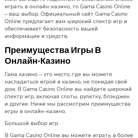
играть в онлайн-казино, то Gama Casino Online
– ваш выбор. Официальный сайт Gama Casino
Online предлагает вам широкий спектр игр и
обеспечивает безопасность вашей
информации и средств.
Преимущества Игры В
Онлайн-Казино
Гама казино – это место, где вы можете
насладиться игрой в казино, не покидая свой
дом. В Gama Casino Online вы найдете широкий
спектр игр, включая слоты, рулетку, блэкджек
и другие. Ниже мы рассмотрим преимущества
игры в онлайн-казино.
Большой выбор игр
В Gama Casino Online вы можете играть в более