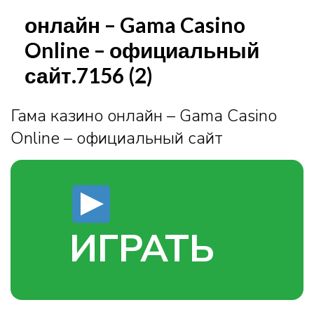
онлайн – Gama Casino
Online – официальный
сайт.7156 (2)
Гама казино онлайн – Gama Casino
Online – официальный сайт
ИГРАТЬ