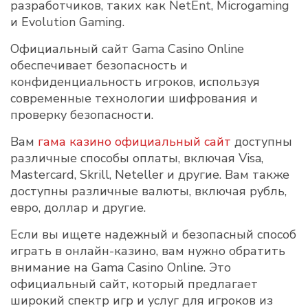
разработчиков, таких как NetEnt, Microgaming
и Evolution Gaming.
Официальный сайт Gama Casino Online
обеспечивает безопасность и
конфиденциальность игроков, используя
современные технологии шифрования и
проверку безопасности.
Вам
гама казино официальный сайт
доступны
различные способы оплаты, включая Visa,
Mastercard, Skrill, Neteller и другие. Вам также
доступны различные валюты, включая рубль,
евро, доллар и другие.
Если вы ищете надежный и безопасный способ
играть в онлайн-казино, вам нужно обратить
внимание на Gama Casino Online. Это
официальный сайт, который предлагает
широкий спектр игр и услуг для игроков из