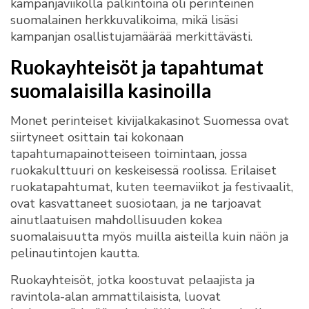
kampanjaviikolla palkintoina oli perinteinen
suomalainen herkkuvalikoima, mikä lisäsi
kampanjan osallistujamäärää merkittävästi.
Ruokayhteisöt ja tapahtumat
suomalaisilla kasinoilla
Monet perinteiset kivijalkakasinot Suomessa ovat
siirtyneet osittain tai kokonaan
tapahtumapainotteiseen toimintaan, jossa
ruokakulttuuri on keskeisessä roolissa. Erilaiset
ruokatapahtumat, kuten teemaviikot ja festivaalit,
ovat kasvattaneet suosiotaan, ja ne tarjoavat
ainutlaatuisen mahdollisuuden kokea
suomalaisuutta myös muilla aisteilla kuin näön ja
pelinautintojen kautta.
Ruokayhteisöt, jotka koostuvat pelaajista ja
ravintola-alan ammattilaisista, luovat