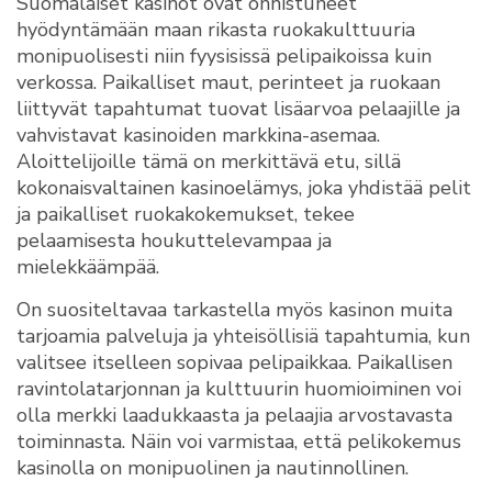
Suomalaiset kasinot ovat onnistuneet
hyödyntämään maan rikasta ruokakulttuuria
monipuolisesti niin fyysisissä pelipaikoissa kuin
verkossa. Paikalliset maut, perinteet ja ruokaan
liittyvät tapahtumat tuovat lisäarvoa pelaajille ja
vahvistavat kasinoiden markkina-asemaa.
Aloittelijoille tämä on merkittävä etu, sillä
kokonaisvaltainen kasinoelämys, joka yhdistää pelit
ja paikalliset ruokakokemukset, tekee
pelaamisesta houkuttelevampaa ja
mielekkäämpää.
On suositeltavaa tarkastella myös kasinon muita
tarjoamia palveluja ja yhteisöllisiä tapahtumia, kun
valitsee itselleen sopivaa pelipaikkaa. Paikallisen
ravintolatarjonnan ja kulttuurin huomioiminen voi
olla merkki laadukkaasta ja pelaajia arvostavasta
toiminnasta. Näin voi varmistaa, että pelikokemus
kasinolla on monipuolinen ja nautinnollinen.