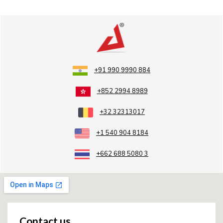
+91 990 9990 884
+852 2994 8989
+32 32313017
+1 540 904 8184
+662 688 5080 3
Contact us