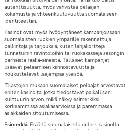
tai ruokaan liittyviä perinteitä. Tämä luo paitsi
autenttisuutta, myös vahvistaa pelaajan
kokemusta ja yhteenkuuluvuutta suomalaiseen
identiteettiin.
Kasinot ovat myös hyödyntäneet kampanjoissaan
suomalaisten ruokien ympärille rakennettuja
palkintoja ja tarjouksia, kuten lahjakortteja
tunnetuihin ravintoloihin tai ruokakasseja sesongin
parhaista raaka-aineista. Tällaiset kampanjat
lisäävät pelaamisen kiinnostavuutta ja
houkuttelevat laajempaa yleisöä.
Tilastojen mukaan suomalaiset pelaajat arvostavat
eniten kasinoita, jotka tiedostavat paikallisen
kulttuurin arvon, mikä näkyy esimerkiksi
korkeammissa asiakasarvioissa ja paremmassa
asiakkaiden sitoutumisessa.
Esimerkki:
Eräällä suomalaisella online-kasinolla