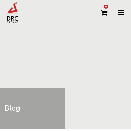
0
Blog