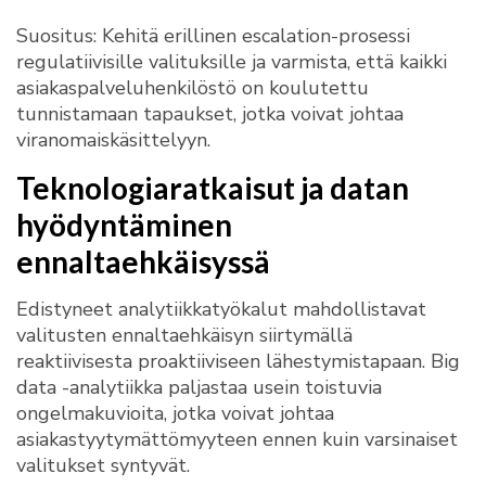
Suositus: Kehitä erillinen escalation-prosessi
regulatiivisille valituksille ja varmista, että kaikki
asiakaspalveluhenkilöstö on koulutettu
tunnistamaan tapaukset, jotka voivat johtaa
viranomaiskäsittelyyn.
Teknologiaratkaisut ja datan
hyödyntäminen
ennaltaehkäisyssä
Edistyneet analytiikkatyökalut mahdollistavat
valitusten ennaltaehkäisyn siirtymällä
reaktiivisesta proaktiiviseen lähestymistapaan. Big
data -analytiikka paljastaa usein toistuvia
ongelmakuvioita, jotka voivat johtaa
asiakastyytymättömyyteen ennen kuin varsinaiset
valitukset syntyvät.