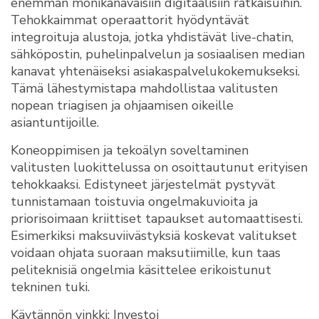
enemmän monikanavaisiin digitaalisiin ratkaisuihin.
Tehokkaimmat operaattorit hyödyntävät
integroituja alustoja, jotka yhdistävät live-chatin,
sähköpostin, puhelinpalvelun ja sosiaalisen median
kanavat yhtenäiseksi asiakaspalvelukokemukseksi.
Tämä lähestymistapa mahdollistaa valitusten
nopean triagisen ja ohjaamisen oikeille
asiantuntijoille.
Koneoppimisen ja tekoälyn soveltaminen
valitusten luokittelussa on osoittautunut erityisen
tehokkaaksi. Edistyneet järjestelmät pystyvät
tunnistamaan toistuvia ongelmakuvioita ja
priorisoimaan kriittiset tapaukset automaattisesti.
Esimerkiksi maksuviivästyksiä koskevat valitukset
voidaan ohjata suoraan maksutiimille, kun taas
peliteknisiä ongelmia käsittelee erikoistunut
tekninen tuki.
Käytännön vinkki: Investoi