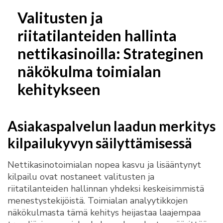
Valitusten ja
riitatilanteiden hallinta
nettikasinoilla: Strateginen
näkökulma toimialan
kehitykseen
Asiakaspalvelun laadun merkitys
kilpailukyvyn säilyttämisessä
Nettikasinotoimialan nopea kasvu ja lisääntynyt
kilpailu ovat nostaneet valitusten ja
riitatilanteiden hallinnan yhdeksi keskeisimmistä
menestystekijöistä. Toimialan analyytikkojen
näkökulmasta tämä kehitys heijastaa laajempaa