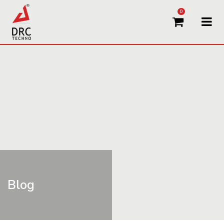
0
Blog