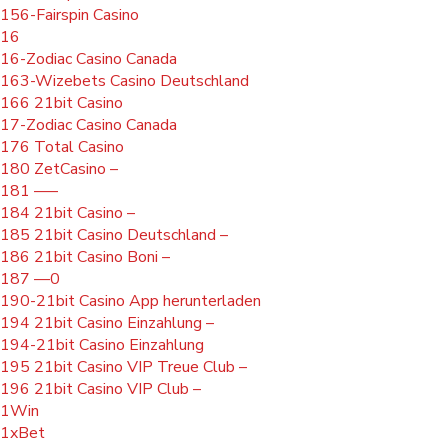
156-Fairspin Casino
16
16-Zodiac Casino Canada
163-Wizebets Casino Deutschland
166 21bit Casino
17-Zodiac Casino Canada
176 Total Casino
180 ZetCasino –
181 —–
184 21bit Casino –
185 21bit Casino Deutschland –
186 21bit Casino Boni –
187 —0
190-21bit Casino App herunterladen
194 21bit Casino Einzahlung –
194-21bit Casino Einzahlung
195 21bit Casino VIP Treue Club –
196 21bit Casino VIP Club –
1Win
1xBet