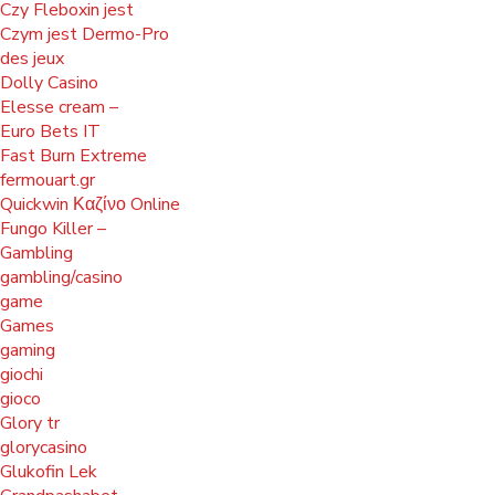
Czy Fleboxin jest
Czym jest Dermo-Pro
des jeux
Dolly Casino
Elesse cream –
Euro Bets IT
Fast Burn Extreme
fermouart.gr
Quickwin Καζίνο Online
Fungo Killer –
Gambling
gambling/casino
game
Games
gaming
giochi
gioco
Glory tr
glorycasino
Glukofin Lek