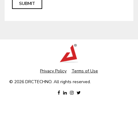
Privacy Policy
Terms of Use
© 2026 DRCTECHNO. All rights reserved.