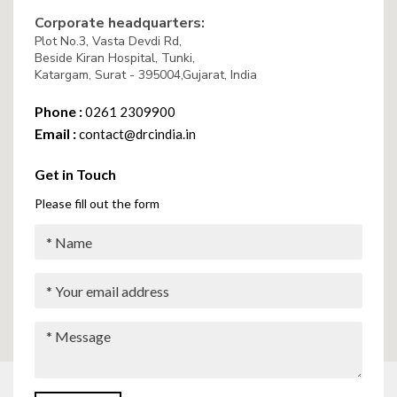
Corporate headquarters:
Plot No.3, Vasta Devdi Rd,
Beside Kiran Hospital, Tunki,
Katargam, Surat - 395004,Gujarat, India
Phone :
0261 2309900
Email :
contact@drcindia.in
Get in Touch
Please fill out the form