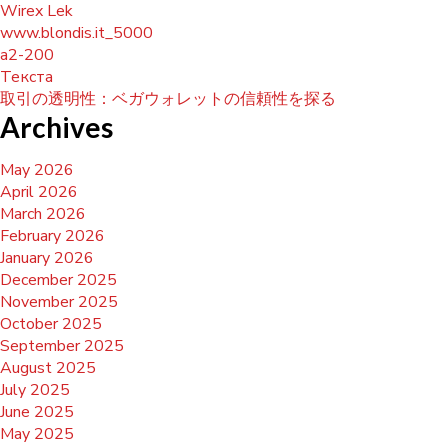
Wirex Lek
www.blondis.it_5000
а2-200
Текста
取引の透明性：ベガウォレットの信頼性を探る
Archives
May 2026
April 2026
March 2026
February 2026
January 2026
December 2025
November 2025
October 2025
September 2025
August 2025
July 2025
June 2025
May 2025