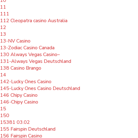
10
11
111
112 Cleopatra casino Australia
12
13
13-NV Casino
13-Zodiac Casino Canada
130 Always Vegas Casino–
131-Always Vegas Deutschland
138 Casino Brango
14
142-Lucky Ones Casino
145-Lucky Ones Casino Deutschland
146 Chipy Casino
146-Chipy Casino
15
150
15381 03.02
155 Fairspin Deutschland
156 Fairspin Casino