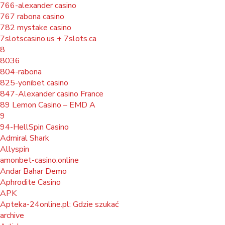
766-alexander casino
767 rabona casino
782 mystake casino
7slotscasino.us + 7slots.ca
8
8036
804-rabona
825-yonibet casino
847-Alexander casino France
89 Lemon Casino – EMD A
9
94-HellSpin Casino
Admiral Shark
Allyspin
amonbet-casino.online
Andar Bahar Demo
Aphrodite Casino
APK
Apteka-24online.pl: Gdzie szukać
archive