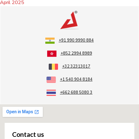
April 2025
+91 990 9990 884
+852 2994 8989
+32 32313017
+1 540 904 8184
+662 688 5080 3
Contact us