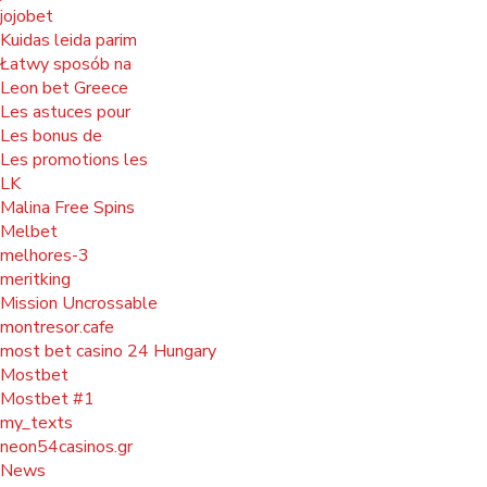
jojobet
Kuidas leida parim
Łatwy sposób na
Leon bet Greece
Les astuces pour
Les bonus de
Les promotions les
LK
Malina Free Spins
Melbet
melhores-3
meritking
Mission Uncrossable
montresor.cafe
most bet casino 24 Hungary
Mostbet
Mostbet #1
my_texts
neon54casinos.gr
News