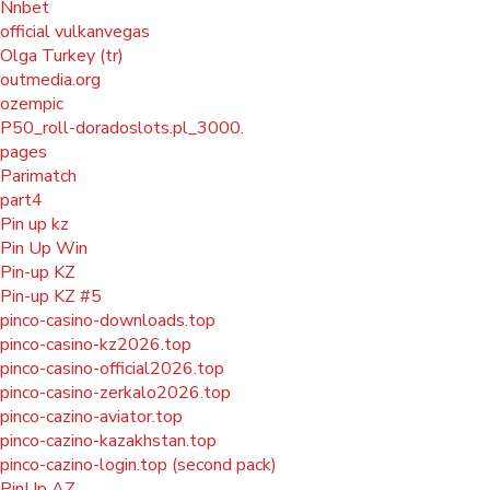
Nnbet
official vulkanvegas
Olga Turkey (tr)
outmedia.org
ozempic
P50_roll-doradoslots.pl_3000.
pages
Parimatch
part4
Pin up kz
Pin Up Win
Pin-up KZ
Pin-up KZ #5
pinco-casino-downloads.top
pinco-casino-kz2026.top
pinco-casino-official2026.top
pinco-casino-zerkalo2026.top
pinco-cazino-aviator.top
pinco-cazino-kazakhstan.top
pinco-cazino-login.top (second pack)
PinUp AZ