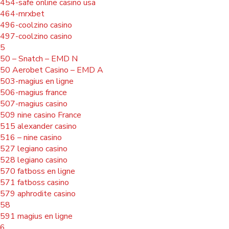
454-safe online casino usa
464-mrxbet
496-coolzino casino
497-coolzino casino
5
50 – Snatch – EMD N
50 Aerobet Casino – EMD A
503-magius en ligne
506-magius france
507-magius casino
509 nine casino France
515 alexander casino
516 – nine casino
527 legiano casino
528 legiano casino
570 fatboss en ligne
571 fatboss casino
579 aphrodite casino
58
591 magius en ligne
6