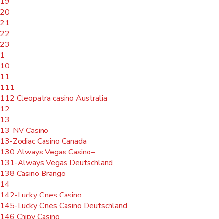
19
20
21
22
23
1
10
11
111
112 Cleopatra casino Australia
12
13
13-NV Casino
13-Zodiac Casino Canada
130 Always Vegas Casino–
131-Always Vegas Deutschland
138 Casino Brango
14
142-Lucky Ones Casino
145-Lucky Ones Casino Deutschland
146 Chipy Casino