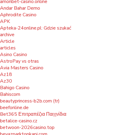
amonbet-casino.online
Andar Bahar Demo
Aphrodite Casino
APK
Apteka-24online.pl: Gdzie szukać
archive
Article
articles
Asino Casino
AstroPay vs otras
Avia Masters Casino
Az18
Az30
Bahigo Casino
Bahiscom
beautyprincess-b2b.com (tr)
beefonline.de
Bet365 Επιτραπέζια Παιχνίδια
betalice-casino.cz
betwoon-2026casino.top
beyazparktopkapi.com