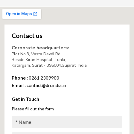
Contact us
Corporate headquarters:
Plot No.3, Vasta Devdi Rd,
Beside Kiran Hospital, Tunki,
Katargam, Surat - 395004,Gujarat, India
Phone :
0261 2309900
Email :
contact@drcindia.in
Get in Touch
Please fill out the form