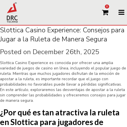
0
Slottica Casino Experience: Consejos para
Jugar a la Ruleta de Manera Segura
Posted on December 26th, 2025
Slottica Casino Experience es conocida por ofrecer una amplia
variedad de juegos de casino en línea, incluyendo el popular juego de
ruleta. Mientras que muchos jugadores disfrutan de la emoción de
apostar a la ruleta, es importante recordar que el juego con
probabilidades no favorables puede llevar a pérdidas significativas.
En este artículo, exploraremos las desventajas de apostar a la ruleta
sin comprender las probabilidades y ofreceremos consejos para jugar
de manera segura.
¿Por qué es tan atractiva la ruleta
en Slottica para jugadores de