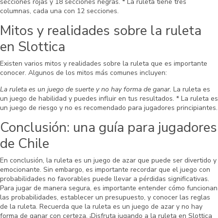
secciones rojas y 18 secciones negras. * La ruleta tiene tres
columnas, cada una con 12 secciones.
Mitos y realidades sobre la ruleta
en Slottica
Existen varios mitos y realidades sobre la ruleta que es importante
conocer. Algunos de los mitos más comunes incluyen:
La ruleta es un juego de suerte y no hay forma de ganar.
La ruleta es
un juego de habilidad y puedes influir en tus resultados. * La ruleta es
un juego de riesgo y no es recomendado para jugadores principiantes.
Conclusión: una guía para jugadores
de Chile
En conclusión, la ruleta es un juego de azar que puede ser divertido y
emocionante. Sin embargo, es importante recordar que el juego con
probabilidades no favorables puede llevar a pérdidas significativas.
Para jugar de manera segura, es importante entender cómo funcionan
las probabilidades, establecer un presupuesto, y conocer las reglas
de la ruleta. Recuerda que la ruleta es un juego de azar y no hay
forma de ganar con certeza. ¡Disfruta jugando a la ruleta en Slottica