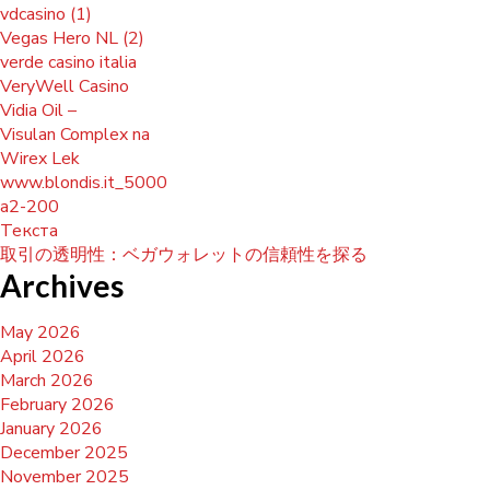
vdcasino (1)
Vegas Hero NL (2)
verde casino italia
VeryWell Casino
Vidia Oil –
Visulan Complex na
Wirex Lek
www.blondis.it_5000
а2-200
Текста
取引の透明性：ベガウォレットの信頼性を探る
Archives
May 2026
April 2026
March 2026
February 2026
January 2026
December 2025
November 2025