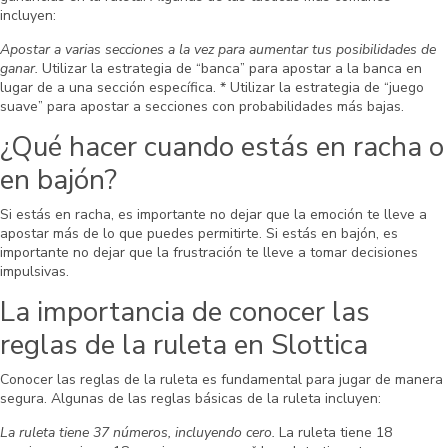
incluyen:
Apostar a varias secciones a la vez para aumentar tus posibilidades de
ganar.
Utilizar la estrategia de “banca” para apostar a la banca en
lugar de a una sección específica. * Utilizar la estrategia de “juego
suave” para apostar a secciones con probabilidades más bajas.
¿Qué hacer cuando estás en racha o
en bajón?
Si estás en racha, es importante no dejar que la emoción te lleve a
apostar más de lo que puedes permitirte. Si estás en bajón, es
importante no dejar que la frustración te lleve a tomar decisiones
impulsivas.
La importancia de conocer las
reglas de la ruleta en Slottica
Conocer las reglas de la ruleta es fundamental para jugar de manera
segura. Algunas de las reglas básicas de la ruleta incluyen:
La ruleta tiene 37 números, incluyendo cero.
La ruleta tiene 18