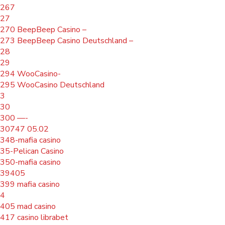
267
27
270 BeepBeep Casino –
273 BeepBeep Casino Deutschland –
28
29
294 WooCasino-
295 WooCasino Deutschland
3
30
300 —-
30747 05.02
348-mafia casino
35-Pelican Casino
350-mafia casino
39405
399 mafia casino
4
405 mad casino
417 casino librabet